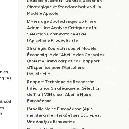
L'Abeille Buckfast : Genèse, Sélection
Stratégique et Standardisation d'un
Modèle Apicole
L'Héritage Zootechnique du Frère
Adam : Une Analyse Critique de la
Sélection Combinatoire et de
l'Apiculture Productiviste
Stratégie Zootechnique et Modèle
Économique de l'Abeille des Carpates
(Apis mellifera carpatica) : Rapport
n
d'Expertise pour l'Apiculture
nies
Industrielle
fiques
Rapport Technique de Recherche :
Intégration Stratégique et Sélection
du Trait VSH chez l'Abeille Noire
Européenne
, soit
es
L'Abeille Noire Européenne (Apis
at
mellifera mellifera) et ses Écotypes :
Une Analyse Exhaustive