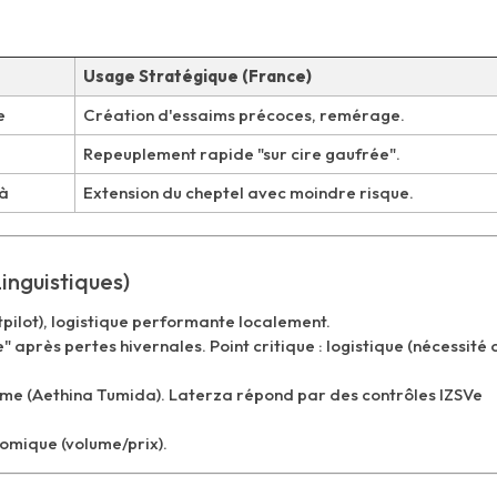
Usage Stratégique (France)
e
Création d'essaims précoces, remérage.
Repeuplement rapide "sur cire gaufrée".
là
Extension du cheptel avec moindre risque.
Linguistiques)
tpilot), logistique performante localement.
" après pertes hivernales. Point critique : logistique (nécessité 
me (Aethina Tumida). Laterza répond par des contrôles IZSVe
mique (volume/prix).