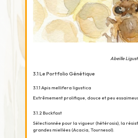
Abeille Ligust
3.1 Le Portfolio Génétique
3.1.1 Apis mellifera ligustica
Extrêmement prolifique, douce et peu essaimeus
3.1.2 Buckfast
Sélectionnée pour la vigueur (hétérosis), la rés
grandes miellées (Acacia, Tournesol).