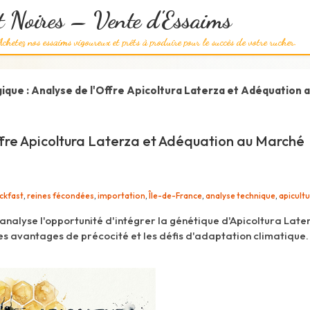
et Noires – Vente d'Essaims
chetez nos essaims vigoureux et prêts à produire pour le succès de votre rucher.
ique : Analyse de l'Offre Apicoltura Laterza et Adéquation 
ffre Apicoltura Laterza et Adéquation au Marché
ckfast
,
reines fécondées
,
importation
,
Île-de-France
,
analyse technique
,
apicult
analyse l'opportunité d'intégrer la génétique d'Apicoltura Late
 les avantages de précocité et les défis d'adaptation climatique.