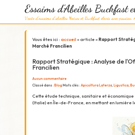
Essaims d'Abeilles Buckfast 
Vente d'essaims d'abeilles Noires et Buckfast élevés avec passion. A
Vous êtes ici :
accueil
»
article
»
Rapport Stratég
Marché Francilien
Rapport Stratégique : Analyse de l'O
Francilien
Aucun commentaire
Classé dans :
Blog
Mots clés :
Apicoltura Laterza
,
Ligustica
,
Bu
Cette étude technique, sanitaire et économique 
(Italie) en Île-de-France, en mettant en lumière