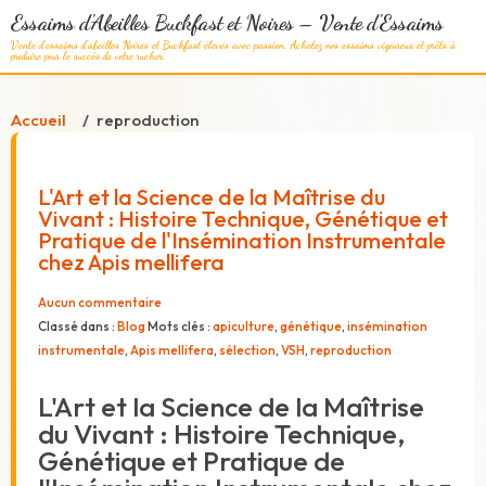
Essaims d'Abeilles Buckfast et Noires – Vente d'Essaims
Vente d'essaims d'abeilles Noires et Buckfast élevés avec passion. Achetez nos essaims vigoureux et prêts à
produire pour le succès de votre rucher.
Accueil
reproduction
L'Art et la Science de la Maîtrise du
Vivant : Histoire Technique, Génétique et
Pratique de l'Insémination Instrumentale
chez Apis mellifera
Aucun commentaire
Classé dans :
Blog
Mots clés :
apiculture
,
génétique
,
insémination
instrumentale
,
Apis mellifera
,
sélection
,
VSH
,
reproduction
L'Art et la Science de la Maîtrise
du Vivant : Histoire Technique,
Génétique et Pratique de