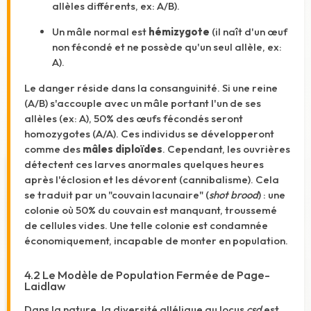
allèles différents, ex: A/B).
Un mâle normal est
hémizygote
(il naît d'un œuf
non fécondé et ne possède qu'un seul allèle, ex:
A).
Le danger réside dans la consanguinité. Si une reine
(A/B) s'accouple avec un mâle portant l'un de ses
allèles (ex: A), 50% des œufs fécondés seront
homozygotes (A/A). Ces individus se développeront
comme des
mâles diploïdes
. Cependant, les ouvrières
détectent ces larves anormales quelques heures
après l'éclosion et les dévorent (cannibalisme). Cela
se traduit par un "couvain lacunaire" (
shot brood
) : une
colonie où 50% du couvain est manquant, troussemé
de cellules vides. Une telle colonie est condamnée
économiquement, incapable de monter en population.
4.2 Le Modèle de Population Fermée de Page-
Laidlaw
Dans la nature, la diversité allélique au locus
csd
est