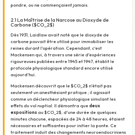
pondre, ou ne commençaient jamais.
2.1 La Maîtrise de la Narcose au Dioxyde de
Carbone (
$CO_2$
)
Dès 1931, Laidlaw avait noté que le dioxyde de
carbone pouvait être utilisé pour immobiliser les
reines durant l'opération.
Cependant, c'est
Mackensen qui, à travers une série d'expériences
rigoureuses publiées entre 1945 et 1947, établit le
protocole physiologique standard encore utilisé
aujourd'hui.
Mackensen découvrit que le
$CO_2$
n'était pas
seulement un anesthésiant pratique ; il agissait
comme un déclencheur physiologique simulant les
effets du vol nuptial. Il démontra que
deux
expositions
au
$CO_2$
, d'une durée de quelques
minutes chacune, espacées de 24 à 48 heures, étaient
nécessaires et suffisantes pour initier la ponte.
Ce
traitement induit des changements neuroendocriniens