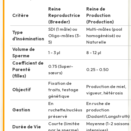
Reine
Reine de
Critère
Reproductrice
Production
(Breeder)
(Production)
SDI (1 mâle) ou
Multi-mâles (pool
Type
Oligo-mâles (3-
homogénéisé) ou
d'Insémination
5)
Naturelle
Volume de
1 - 3 µl
8 - 12 µl
Sperme
Coefficient de
0.75 (Super-
Parenté
0.25 - 0.50
sœurs)
(filles)
Fixation de
Production de miel,
Objectif
traits, testage
vigueur, hétérosis
génétique
En
En ruche de
Gestion
ruchette/nucléus
production
préservé
(Dadant/Langstroth)
Courte (limitée
Moyenne (1-2 saisons
Durée de Vie
par le sperme)
intensives)