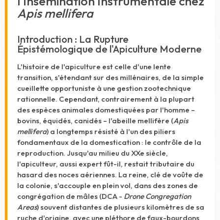
l'Insémination Instrumentale chez
Apis mellifera
Introduction : La Rupture
Épistémologique de l'Apiculture Moderne
L'histoire de l'apiculture est celle d'une lente
transition, s'étendant sur des millénaires, de la simple
cueillette opportuniste à une gestion zootechnique
rationnelle. Cependant, contrairement à la plupart
des espèces animales domestiquées par l'homme –
bovins, équidés, canidés – l'abeille mellifère (
Apis
mellifera
) a longtemps résisté à l'un des piliers
fondamentaux de la domestication : le contrôle de la
reproduction. Jusqu'au milieu du XXe siècle,
l'apiculteur, aussi expert fût-il, restait tributaire du
hasard des noces aériennes. La reine, clé de voûte de
la colonie, s'accouple en plein vol, dans des zones de
congrégation de mâles (DCA -
Drone Congregation
Areas
) souvent distantes de plusieurs kilomètres de sa
ruche d'origine, avec une pléthore de faux-bourdons