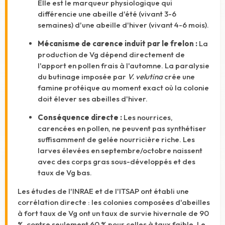
Elle est le marqueur physiologique qui
différencie une abeille d'été (vivant 3-6
semaines) d'une abeille d'hiver (vivant 4-6 mois).
Mécanisme de carence induit par le frelon :
La
production de Vg dépend directement de
l'apport en pollen frais à l'automne. La paralysie
du butinage imposée par
V. velutina
crée une
famine protéique au moment exact où la colonie
doit élever ses abeilles d'hiver.
Conséquence directe :
Les nourrices,
carencées en pollen, ne peuvent pas synthétiser
suffisamment de gelée nourricière riche. Les
larves élevées en septembre/octobre naissent
avec des corps gras sous-développés et des
taux de Vg bas.
Les études de l'INRAE et de l'ITSAP ont établi une
corrélation directe : les colonies composées d'abeilles
à fort taux de Vg ont un taux de survie hivernale de 90
%, contre seulement 60 % pour celles à taux faible.
Le