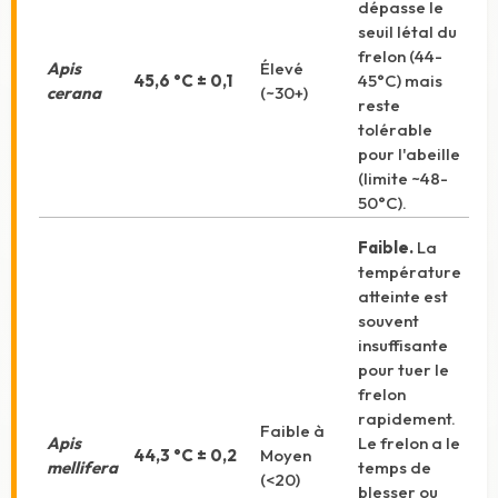
dépasse le
seuil létal du
frelon (44-
Apis
Élevé
45,6 °C ± 0,1
45°C) mais
cerana
(~30+)
reste
tolérable
pour l'abeille
(limite ~48-
50°C).
Faible.
La
température
atteinte est
souvent
insuffisante
pour tuer le
frelon
rapidement.
Faible à
Apis
Le frelon a le
44,3 °C ± 0,2
Moyen
mellifera
temps de
(<20)
blesser ou