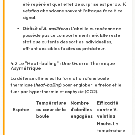
été repéré et que l'effet de surprise est perdu.
V.
velutina
abandonne souvent l'attaque face à ce
signal.
Déficit d'
A. mellifera
:
L'abeille européenne ne
possède pas ce comportement inné. Elle reste
statique ou tente des sorties individuelles,
offrant des cibles faciles au prédateur.
4.2 Le "Heat-balling" : Une Guerre Thermique
Asymétrique
La défense ultime est la formation d'une boule
thermique (
heat-balling
) pour englober le frelon et le
tuer par hyperthermie et asphyxie (CO2).
Température
Nombre
Efficacité
Espèce
au cœur de la
d'abeilles
contre V.
boule
engagées
velutina
Haute.
La
température