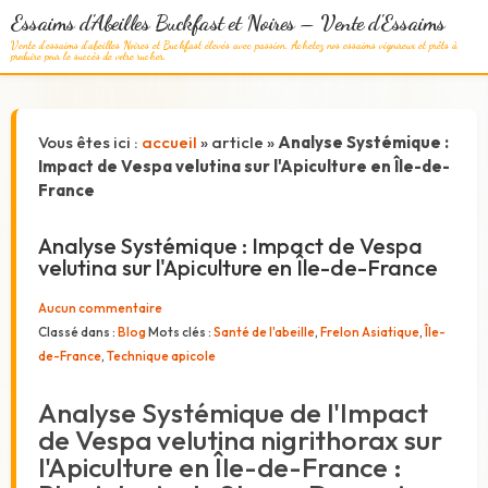
Essaims d'Abeilles Buckfast et Noires – Vente d'Essaims
Vente d'essaims d'abeilles Noires et Buckfast élevés avec passion. Achetez nos essaims vigoureux et prêts à
produire pour le succès de votre rucher.
Vous êtes ici :
accueil
»
article
»
Analyse Systémique :
Impact de Vespa velutina sur l'Apiculture en Île-de-
France
Analyse Systémique : Impact de Vespa
velutina sur l'Apiculture en Île-de-France
Aucun commentaire
Classé dans :
Blog
Mots clés :
Santé de l'abeille
,
Frelon Asiatique
,
Île-
de-France
,
Technique apicole
Analyse Systémique de l'Impact
de Vespa velutina nigrithorax sur
l'Apiculture en Île-de-France :