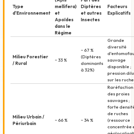
Type
mellifera)
Diptères
Facteurs
d'Environnement
et
et autres
Explicatifs
Apoïdes
Insectes
dans le
Régime
Grande
diversité
~ 67 %
d'entomofa
Milieu Forestier
(Diptères
~ 33 %
sauvage
/ Rural
dominants
disponible ;
à 32%)
pression dil
sur les ruche
Raréfaction
des proies
sauvages ;
forte densit
de ruches
Milieu Urbain /
~ 66 %
~ 34 %
(ressource
Périurbain
concentrée 
géolocalisab