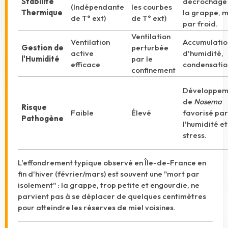
Stabilité
décrochage
(Indépendante
les courbes
Thermique
la grappe, 
de T° ext)
de T° ext)
par froid.
Ventilation
Ventilation
Accumulatio
Gestion de
perturbée
active
d'humidité,
l'Humidité
par le
efficace
condensatio
confinement
Développem
de
Nosema
Risque
Faible
Élevé
favorisé par
Pathogène
l'humidité et
stress.
L'effondrement typique observé en Île-de-France en
fin d'hiver (février/mars) est souvent une "mort par
isolement" : la grappe, trop petite et engourdie, ne
parvient pas à se déplacer de quelques centimètres
pour atteindre les réserves de miel voisines.