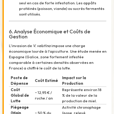
seul en cas de forte infestation. Les appâts
protéinés (poisson, viande) ou sucrés fermentés
sont utilisés.
6. Analyse Économique et Coûts de
Gestion
L'invasion de
V. velutina
impose une charge
économique lourde à l'apiculture. Une étude menée en
Espagne (Galice, zone fortement infestée
comparable à certaines densités observées en
France) a chiffré le coût de la lutte.
Poste de
Impact sur la
Coût Estimé
Dépense
Production
Coût
Représente environ 18
~ 12,95 € /
Global de
% de la valeur de la
ruche / an
Lutte
production de miel.
Piégeage
Activité chronophage
(Main
~ 50 % du
(pose, relevé,