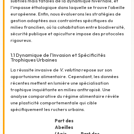
subtiles mais fatales de la dynamique hivernale, et
l'impasse éthologique dans laquelle se trouve l'abeille
européenne. Enfin, nous évaluerons les stratégies de
gestion adaptées aux contraintes spécifiques du
milieu francilien, où la cohabitation entre biodiversité,
sécurité publique et apiculture impose des protocoles
rigoureux.
1.1 Dynamique de l'Invasion et Spécificités
Trophiques Urbaines
La réussite invasive de
V. velutina
repose sur son
opportunisme alimentaire. Cependant, les données
récentes mettent en lumière une spécialisation
trophique inquiétante en milieu anthropisé. Une
analyse comparative du régime alimentaire révèle
une plasticité comportementale qui cible
spécifiquement les ruchers urbains.
Part des
Abeilles
(Apis
Part des